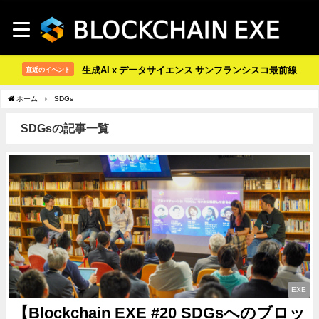
生成AI x データサイエンス サンフランシスコ最前線
直近のイベント
ホーム
SDGs
SDGsの記事一覧
EXE
【Blockchain EXE #20 SDGsへのブロッ