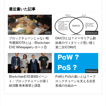
最近書いた記事
IOTA
Ethereum
ブロックチェーンじゃない暗
DAICOとは？イーサリアム創
号通貨IOTAとは：Blockchain
始者のヴィタリック思い描く
EXE Whitepaperレポート②
第二次ICO時代
イベント
Ethereum
BlockchainEXE第9回イベン
PoWとPoSの違いとは？〜ブ
ト：ブロックチェーンが築く
ロックチェーンを支える合意
経済圏 将来展望と課題
形成の仕組み〜