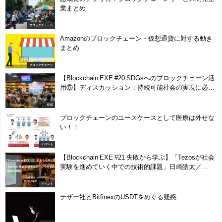
業まとめ
ブロックチェーン
Amazonのブロックチェーン・仮想通貨に対する動き
まとめ
ブロックチェーン
【Blockchain EXE #20 SDGsへのブロックチェーン活
用⑤】ディスカッション：持続可能社会の実現に必要
な事とは？
EXE
ブロックチェーンのユースケースとして医療は外せな
い！！
イベント
【Blockchain EXE #21 失敗から学ぶ】「Tezosが社会
実験を進めていく中での技術的課題」日崎皓太／
Tezos Japan
イベント
テザー社とBitfinexのUSDTをめぐる疑惑