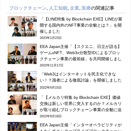
ブロックチェーン
,
人工知能
,
企業
,
医療
の関連記事
「【LINE特集 by Blockchain EXE】LINEが展
開する国内外のNFT事業の全貌とは？」を開
催しました
2023年1月23日
EEA Japan主催「【スクエニ、日立が語る】
ゲームxNFT、Web3x分散型IDによるブロッ
クチェーン事業の最前線」を共同開催しまし
た
2022年11月17日
「Web3はインターネットを民主化できな
い！？識者による徹底討論」を開催しました
2022年9月15日
「【メルカリ特集 by Blockchain EXE】価値
交換は新しい世界に突入するのか？メルカリ
が取り組むブロックチェーン事業の全貌に迫
る！」を開催しました
2022年8月18日
EEA Japan主催「インターオペラビリティが
もたらすエンタープライズブロックチェーン