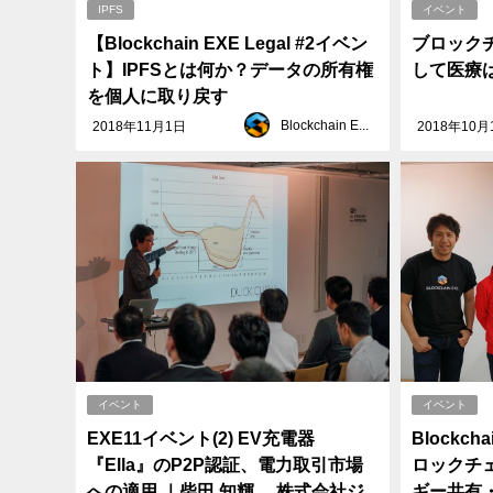
IPFS
イベント
【Blockchain EXE Legal #2イベン
ブロック
ト】IPFSとは何か？データの所有権
して医療
を個人に取り戻す
Blockchain EXE
2018年11月1日
2018年10月
イベント
イベント
EXE11イベント(2) EV充電器
Blockc
『Ella』のP2P認証、電力取引市場
ロックチェ
への適用 ｜柴田 知輝 株式会社ジ
ギー共有