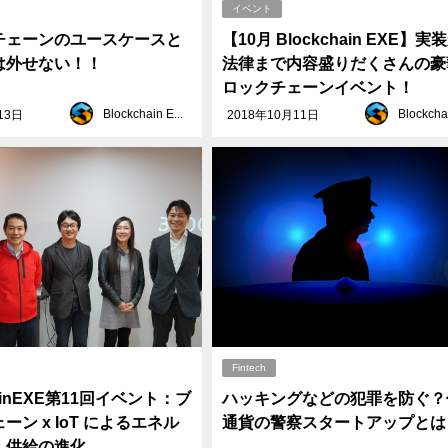
イベント
チェーンのユースケースと
【10月 Blockchain EXE】実
は外せない！！
法律まで内容盛りだくさんの豪
ロックチェーンイベント！
Blockchain EXE
13日
2018年10月11日
Fintech
hainEXE第11回イベント：ブ
ハッキングなどの犯罪を防ぐ？
ーン x IoT によるエネル
通貨の警察スタートアップとは
・供給の進化