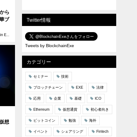
装から
華ブ
Twitter情報
Blockchain EXE
Tweets by BlockchainExe
カテゴリー
セミナー
技術
ブロックチェーン
EXE
法律
応用
企業
基礎
ICO
Ethereum
仮想通貨
初心者向き
ビットコイン
勉強
海外
仮想
イベント
シェアリング
Fintech