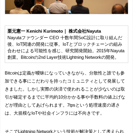
栗元憲一 Kenichi Kurimoto｜ 株式会社Nayuta
Nayutaファウンダー CEO 十数年間SoC設計に取り組んだ
後、IoT関連の開発に従事。IoTとブロックチェーンの組み
合わせによる可能性を感じ、研究開発開始。2015年Nayuta
創業。Bitcoinの2nd Layer技術Lightning Networkの開発。
Bitcoinは定義が曖昧になっていきながら、分散性と誰でも参
加できる事にこだわりを持ったコミュニティとして発展して
きました。しかし実際の決済で使われることが少ないのは取
引が確定するまでに平均約10分かかる事や手数料の値上げな
どが理由としてあげられます。7tpsという処理速度の遅さ
は、大規模なIoTや社会インフラには不向きです。
そこでLightning Networkという技術が解決策として考えられ